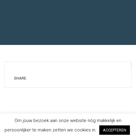
SHARE:
Om jouw bezoek aan onze website nóg makkelijk en
Copyright © 2019
Echocentrum KeiK
-
Privacybeleid
- Website
persoonlijker te maken zetten we cookies in.
hosting en ontwikkeling door
KeiK
ACCEPTEREN