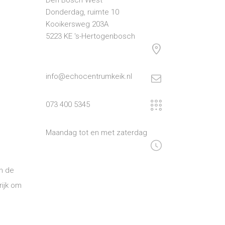
Den Bosch West
Donderdag, ruimte 10
Kooikersweg 203A
5223 KE 's-Hertogenbosch
info@echocentrumkeik.nl
073 400 5345
Maandag tot en met zaterdag
n de
rijk om