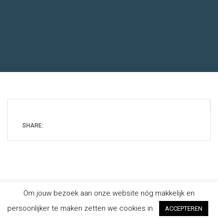
SHARE:
Om jouw bezoek aan onze website nóg makkelijk en
Copyright © 2019
Echocentrum KeiK
-
Privacybeleid
- Website
persoonlijker te maken zetten we cookies in.
hosting en ontwikkeling door
KeiK
ACCEPTEREN