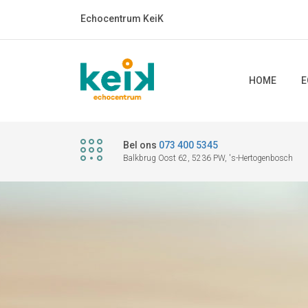
Echocentrum KeiK
HOME
E
Bel ons
073 400 5345
Balkbrug Oost 62, 5236 PW, 's-Hertogenbosch